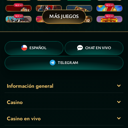
NUEVO
NUEVO
Three Reel Fruit Boost
Big Black Cock
Book Of Faith
Thunder Coins XXL: Multicoin
MÁS JUEGOS
NUEVO
NUEVO
NUEVO
NUEVO
Le Viking
Volcano Power - Hold & Hit 3x3
THE Neighbor Wars
25 Coins
ESPAÑOL
CHAT EN VIVO
TELEGRAM
Información general
Casino
Casino en vivo