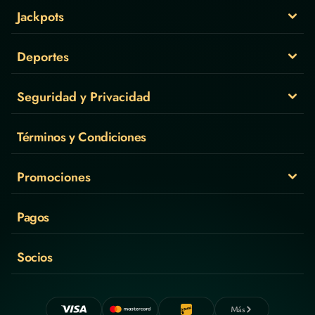
Jackpots
Deportes
Seguridad y Privacidad
Términos y Condiciones
Promociones
Pagos
Socios
Más