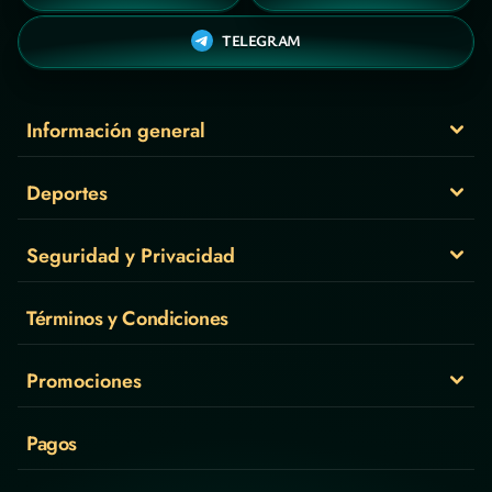
TELEGRAM
Información general
Deportes
Seguridad y Privacidad
Términos y Condiciones
Promociones
Pagos