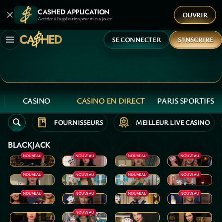
CASHED APPLICATION
OUVRIR
Accéder à l'application pour mieux jouer
SE CONNECTER
S'INSCRIRE
CASINO
CASINO EN DIRECT
PARIS SPORTIFS
FOURNISSEURS
MEILLEUR LIVE CASINO
BLACKJACK
NOUVEAU
NOUVEAU
NOUVEAU
NOUVEAU
Gold Saloon Blackjack
Luxe Blackjack 2
VIP Blackjack 1
Gravity Blackjack
NOUVEAU
NOUVEAU
NOUVEAU
NOUVEAU
VIP Blackjack 5
Monaco Blackjack 1
Monaco Blackjack 3
Luxe Blackjack 1
NOUVEAU
NOUVEAU
NOUVEAU
NOUVEAU
Blackjack Prestige
Le Rouge Blackjack 1
Royal Blackjack 5
Le Rouge Blackjack 3
NOUVEAU
Blackjack 7
Monaco Blackjack 4
Bar Blackjack 3
Venice BJ 4