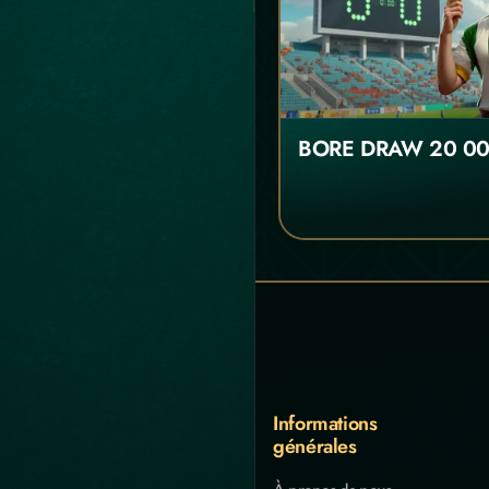
BORE DRAW 20 00
Informations
générales