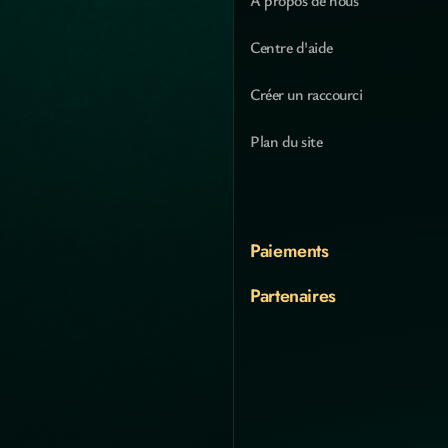
À propos de nous
Centre d'aide
Créer un raccourci
Plan du site
Paiements
Partenaires