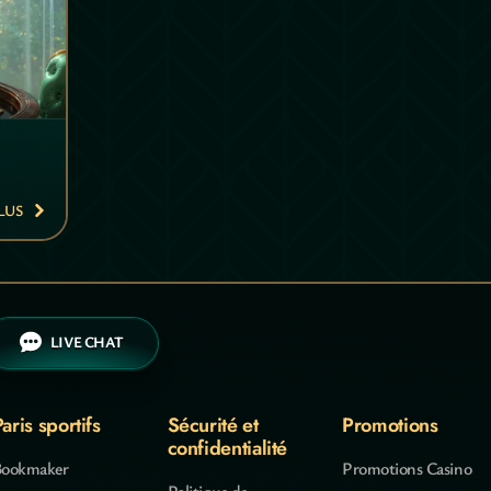
LUS
LIVE CHAT
aris sportifs
Sécurité et
Promotions
confidentialité
Bookmaker
Promotions Casino