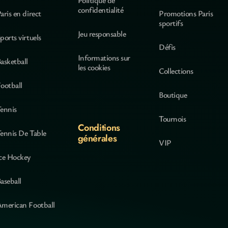
Politique de
confidentialité
aris en direct
Promotions Paris
sportifs
Jeu responsable
ports virtuels
Défis
Informations sur
asketball
les cookies
Collections
ootball
Boutique
ennis
Tournois
Conditions
ennis De Table
générales
VIP
ce Hockey
aseball
merican Football