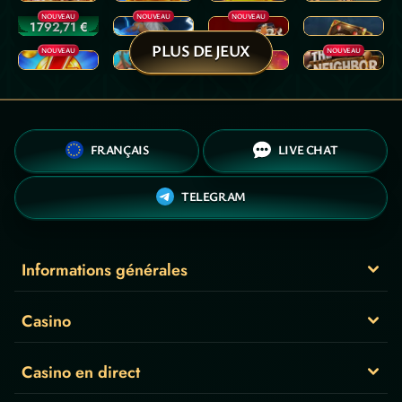
NOUVEAU
NOUVEAU
NOUVEAU
1 792,71 €
Serpent Gold: Hold & Win
Ze Zeus
Three Reel Fruit Boost
Book Of Faith
PLUS DE JEUX
NOUVEAU
NOUVEAU
NOUVEAU
NOUVEAU
Thunder Coins XXL: Multicoin
Le Viking
Volcano Power - Hold & Hit 3x3
THE Neighbor Wars
FRANÇAIS
LIVE CHAT
TELEGRAM
Informations générales
Casino
Casino en direct