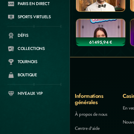
PARIS EN DIRECT
SPORTS VIRTUELS
Candy Wheel
Gra
DÉFIS
61 495,94 €
COLLECTIONS
TOURNOIS
BOUTIQUE
NIVEAUX VIP
Informations
Casi
générales
En ve
À propos de nous
Nouve
Centre d'aide