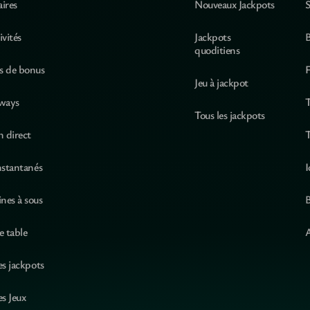
ires
Nouveaux Jackpots
S
ivités
Jackpots
B
quoditiens
s de bonus
F
Jeu à jackpot
ways
T
Tous les jackpots
n direct
T
nstantanés
I
nes à sous
B
e table
A
es jackpots
es Jeux