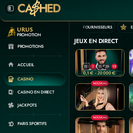
FOURNISSEURS
E
URUS
PROMOTION
JEUX EN DIRECT
PROMOTIONS
ACCUEIL
Speed Roulette
Meg
11
3
11
29
19
0,1 €
 - 20 000 € 
5
20
3
17
4
CASINO
5
20
13
31
34
NOUVEAU
23
2
26
0
18
CASINO EN DIRECT
Gold Saloon Roulette
Dyn
JACKPOTS
NOUVEAU
PARIS SPORTIFS
BlackJack Arabic B
Aur