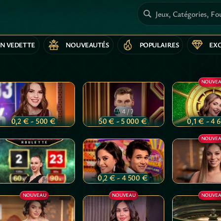
Jeux, Catégories, Fo
N VEDETTE
NOUVEAUTÉS
POPULAIRES
EXC
NOUVE
a Fire Blaze Roulette Live
Blackjack 77 - Ruby
Money Time
4 / 7
0,2 €
 - 500 € 
50 €
 - 5 000 € 
0,1 €
 - 4 
NOUVE
amic Roulette 120x
Sweet Bonanza Candyland
BlackJack Arabic C
0,2 €
 - 4 500 € 
NOUVEAU
NOUVEAU
NOUVE
um Roulette Arabic B
Roulette Arabic B
Roulette Arabic