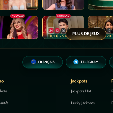
NOUVEAU
NOUVEAU
vity Roulette
Fortune Roulette
Gold Saloon VIP Speed Ro
34
12
26
31
25
32
26
17
PLUS DE JEUX
0,1 €
 - 5 000 € 
0,1 €
 - 20
27
13
11
1
30
28
17
7
30
18
32
31
3
21
6
26
9
24
18
32
17
9
2
21
FRANÇAIS
TELEGRAM
no
Jackpots
P
dette
Jackpots Hot
P
autés
Lucky Jackpots
P