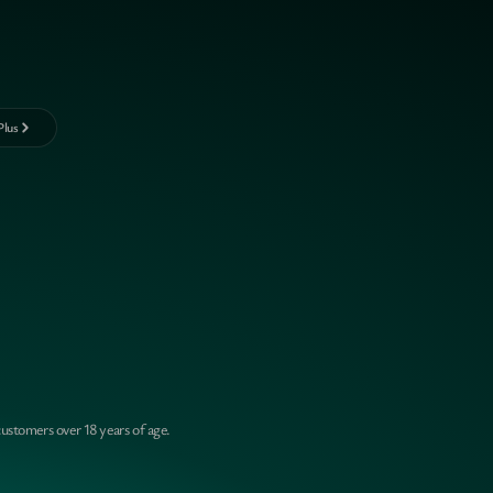
Plus
ustomers over 18 years of age.