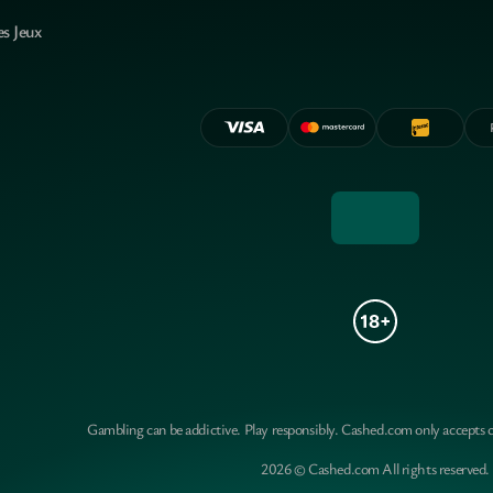
es Jeux
Gambling can be addictive. Play responsibly. Cashed.com only accepts c
2026 © Cashed.com All rights reserved.