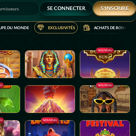
SE CONNECTER
S'INSCRIRE
urnisseurs
UPE DU MONDE
EXCLUSIVITÉS
ACHATS DE BONUS
NOUVEAU
Golden Fate 1000
Buffalo's Sun 2
AU
NOUVEAU
Coin Spark
Cred
AU
NOUVEAU
hanted Hearts
Midnight Bandits
Triple Fortune Festival