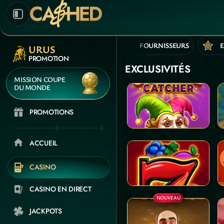
FOURNISSEURS
E
URUS
PROMOTION
EXCLUSIVITÉS
MISSION COUPE
DU MONDE
Triple Joker Catcher
Tig
PROMOTIONS
ACCUEIL
CASINO
Hell Hot 100
Chi
CASINO EN DIRECT
NOUVEAU
JACKPOTS
The Bonus Day
De