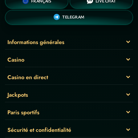
FRANÇAIS
LIVE CHAT
TELEGRAM
Informations générales
Casino
Casino en direct
Jackpots
Paris sportifs
Sécurité et confidentialité