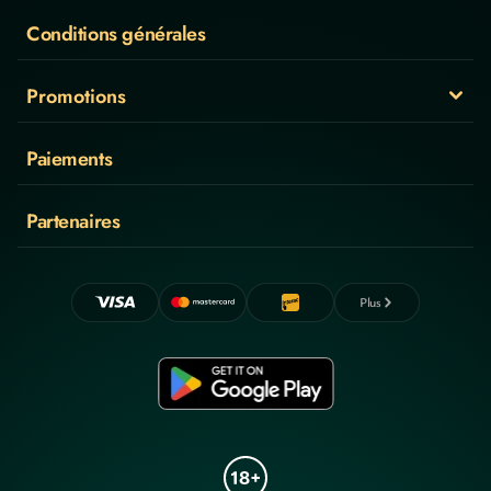
Conditions générales
Promotions
Paiements
Partenaires
Plus