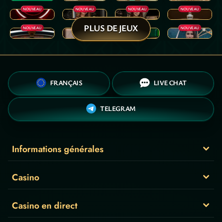
NOUVEAU
NOUVEAU
NOUVEAU
NOUVEAU
Gravity Auto Roulette
Royal Roulette
Venice Roulette
VIP Auto Roulette
PLUS DE JEUX
NOUVEAU
NOUVEAU
NOUVEAU
Auto Roulette
Big Bang Roulette
Emerald Hall Roulette
Diamond Hall Ultra Roulette
FRANÇAIS
LIVE CHAT
TELEGRAM
Informations générales
Casino
Casino en direct