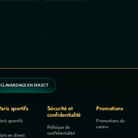
CLAVARDAGE EN DIRECT
aris sportifs
Sécurité et
Promotions
confidentialité
aris sportifs
Promotions du
casino
Politique de
confidentialité
aris en direct