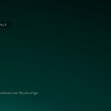
Plus
ustomers over 18 years of age.