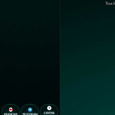
Tous l
CENTRE
FRANÇAIS
TELEGRAM