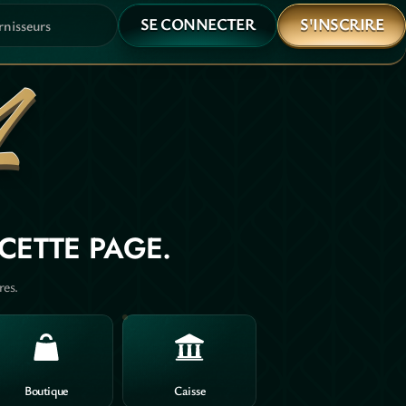
SE CONNECTER
S'INSCRIRE
rnisseurs
CETTE PAGE.
res.
Boutique
Caisse