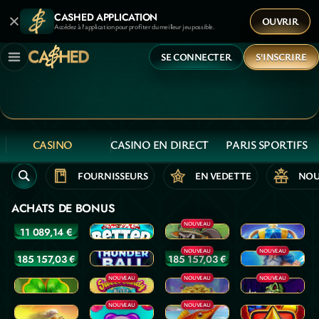
CASHED APPLICATION
OUVRIR
Accédez à l'application pour profiter du meilleur jeu possible.
SE CONNECTER
S'INSCRIRE
CASINO
CASINO EN DIRECT
PARIS SPORTIFS
FOURNISSEURS
EN VEDETTE
NOU
ACHATS DE BONUS
NOUVEAU
11 089,14 €
5 Relics of Power: Hold & Win
Better Bass Cash
Le Fisherman
Royal Strike
NOUVEAU
NOUVEAU
185 157,03 €
185 157,03 €
Candy Palace 1000
Thunder Ball
Vizier Of The North x1000
3 Lightning Blitz
NOUVEAU
NOUVEAU
NOUVEAU
Wild Lucky Clover
Sweet Candy Blitz
3 Irish Treasures
Chaos Crew 3
NOUVEAU
NOUVEAU
Coin Train
Sugar Merge Up
Fish Tales Colossal Catch: Link & Loot
Hell Hot 40