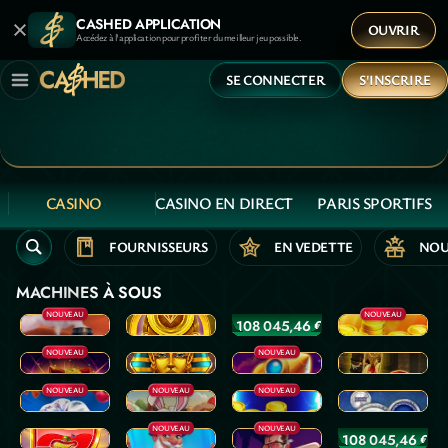
CASHED APPLICATION
OUVRIR
Accédez à l'application pour profiter du meilleur jeu possible.
SE CONNECTER
S'INSCRIRE
CASINO
CASINO EN DIRECT
PARIS SPORTIFS
FOURNISSEURS
EN VEDETTE
NOU
MACHINES À SOUS
NOUVEAU
NOUVEAU
108 045,46 €
Wild West Express
Super Grand Link Express: Hold & Win
Shining Crown
Hot Fortune Hold and Win
NOUVEAU
NOUVEAU
Oink Oink Oink!
3 Pyramids of Gold: Hold & Win
Star Boost: Hold and Win
Book of Ra Deluxe 6
NOUVEAU
NOUVEAU
NOUVEAU
4 Supercharged Clovers: Hold and Win
Le Bunny
Thunder Win Hold and Win
9 Coins Grand Platinum Edition
NOUVEAU
NOUVEAU
108 045,46 €
Flame Fruits Frenzy
Lucky Bass: Mega Cash Collect
Miami Mayhem
Dice & Roll