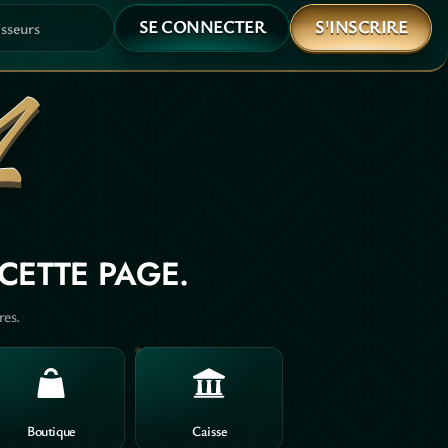
SE CONNECTER
S'INSCRIRE
isseurs
CETTE PAGE.
res.
Boutique
Caisse