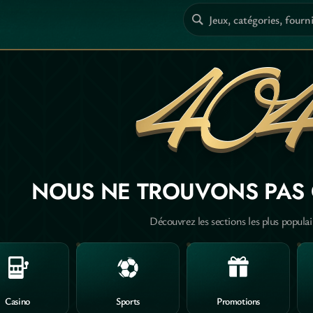
Jeux, catégories, fourn
NOUS NE TROUVONS PAS 
Découvrez les sections les plus populai
Casino
Sports
Promotions