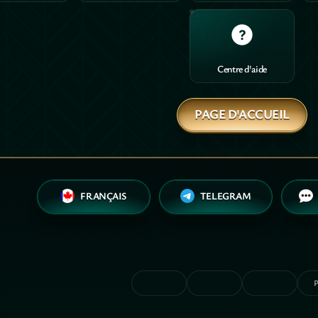
Centre d'aide
PAGE D'ACCUEIL
FRANÇAIS
TELEGRAM
P