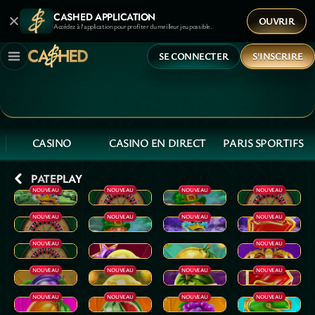
CASHED APPLICATION
OUVRIR
Accédez à l'application pour profiter du meilleur jeu possible.
SE CONNECTER
S'INSCRIRE
CASINO
CASINO EN DIRECT
PARIS SPORTIFS
PATEPLAY
NOUVEAU
NOUVEAU
NOUVEAU
NOUVEAU
Fruit Attack 5 Pate Link
Virtual Roulette Phenom x120
Bags of Gold
Virtual Roulette Phenom x72
NOUVEAU
NOUVEAU
NOUVEAU
NOUVEAU
Virtual Roulette Phenom x500
Bags of Gold x1000
Regal Spins 20 Pate Link
Regal Spins 5 Pate Link
NOUVEAU
NOUVEAU
Virtual Roulette
Redfate 5
Regal Spins 5
Regal Spins 10
NOUVEAU
NOUVEAU
NOUVEAU
NOUVEAU
Regal Spins 20
Pome Race 5
Pome Race 10
Pome Race 20
NOUVEAU
NOUVEAU
NOUVEAU
NOUVEAU
Sevens Heat 5
Sevens Heat 10
Sevens Heat 20
Sevens Heat 40