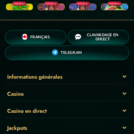
NOUVEAU
NOUVEAU
NOUVEAU
NOUVEAU
Sevens Heat 100
Bufona Alegre 5
Bufona Alegre 10
Bufona Alegre 20
CLAVARDAGE EN
FRANÇAIS
DIRECT
TELEGRAM
Informations générales
Casino
Casino en direct
Jackpots