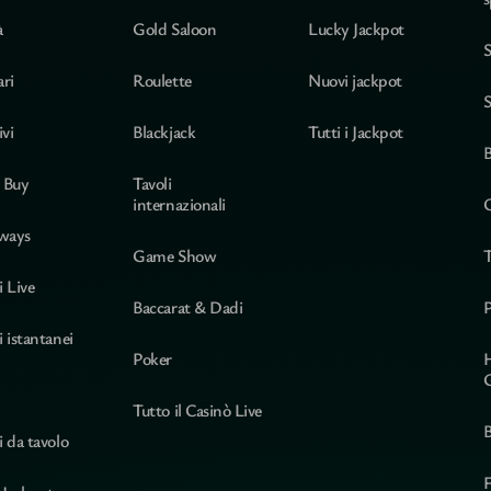
à
Gold Saloon
Lucky Jackpot
S
ari
Roulette
Nuovi jackpot
S
ivi
Blackjack
Tutti i Jackpot
B
 Buy
Tavoli
internazionali
C
ways
Game Show
T
 Live
Baccarat & Dadi
P
 istantanei
Poker
G
Tutto il Casinò Live
B
 da tavolo
F