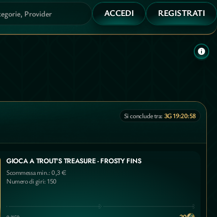
ACCEDI
REGISTRATI
egorie, Provider
Si conclude tra:
3G 19:20:58
GIOCA A TROUT'S TREASURE - FROSTY FINS
Scommessa min.: 0,3 €
Numero di giri: 150