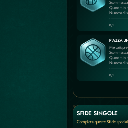
Scommessa m
Quote minim
Numero di s
0/1
PIAZZA U
Mercati:
pre-
Scommessa m
Quote minim
Numero di s
0/1
SFIDE SINGOLE
Completa queste Sfide speciali