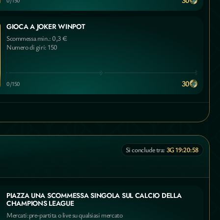
30
0/150
GIOCA A JOKER WINPOT
Scommessa min.: 0,3 €
Numero di giri: 150
30
0/150
Si conclude tra:
3G 19:20:58
PIAZZA UNA SCOMMESSA SINGOLA SUL CALCIO DELLA
CHAMPIONS LEAGUE
Mercati:
pre-partita o live su qualsiasi mercato