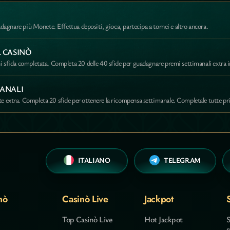
dagnare più Monete. Effettua depositi, gioca, partecipa a tornei e altro ancora.
L CASINÒ
sfida completata. Completa 20 delle 40 sfide per guadagnare premi settimanali extra 
MANALI
xtra. Completa 20 sfide per ottenere la ricompensa settimanale. Completale tutte prim
ITALIANO
TELEGRAM
nò
Casinò Live
Jackpot
Top Casinò Live
Hot Jackpot
s