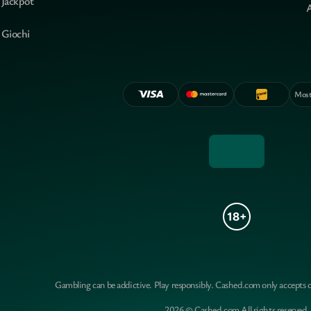
i Jackpot
i Giochi
Most
Gambling can be addictive. Play responsibly. Cashed.com only accepts c
2026 © Cashed.com All rights reserved.