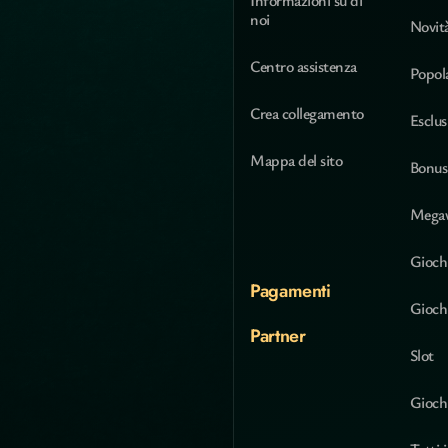
Informazioni su di
noi
Novit
Centro assistenza
Popol
Crea collegamento
Esclus
Mappa del sito
Bonus
Mega
Giochi
Pagamenti
Giochi
Partner
Slot
Giochi