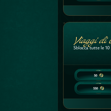
Viaggi di 
Sblocca tutte le 1
5
5
50
50
15
15
550
550