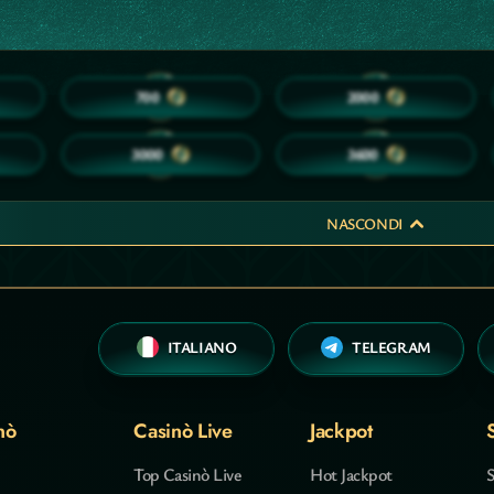
20
30
700
2000
40
45
3000
3600
NASCONDI
ITALIANO
TELEGRAM
nò
Casinò Live
Jackpot
Top Casinò Live
Hot Jackpot