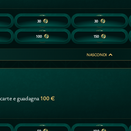
5
5
5
5
30
30
30
30
10
10
10
10
100
100
150
150
NASCONDI
0 carte e guadagna
100 €
5
5
10
10
50
50
100
100