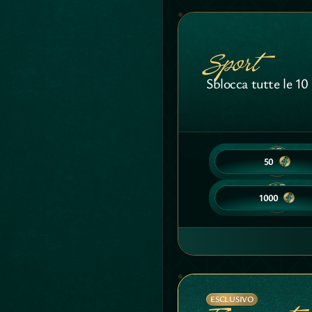
Sport
Sblocca tutte le 1
5
5
50
50
20
20
1000
1000
ESCLUSIVO