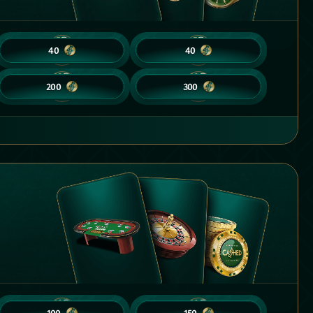
5
5
5
5
40
40
40
40
10
10
10
10
200
200
300
300
10
10
10
10
100
100
150
150