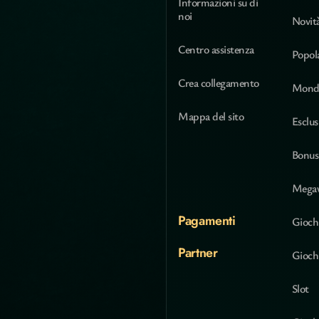
Informazioni su di
noi
Novit
Centro assistenza
Popol
Crea collegamento
Mondi
Mappa del sito
Esclus
Bonus
Mega
Pagamenti
Giochi
Partner
Giochi
Slot