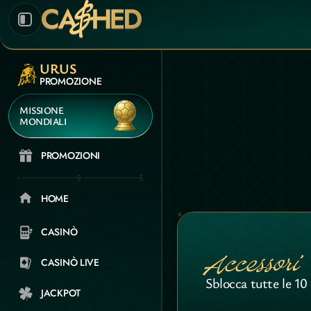
URUS
PROMOZIONE
MISSIONE
MONDIALI
PROMOZIONI
HOME
CASINÒ
Accessori
CASINÒ LIVE
Sblocca tutte le 1
JACKPOT