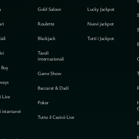
s
à
Gold Saloon
Lucky Jackpot
S
ari
Roulette
Nuovi jackpot
S
ali
Blackjack
Tutti i Jackpot
B
ivi
Tavoli
internazionali
C
 Buy
Game Show
T
ways
Baccarat & Dadi
P
 Live
Poker
G
 istantanei
Tutto il Casinò Live
B
F