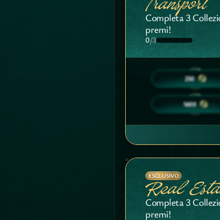
Transport
Completa 3 Collezio
premi!
0
/3
10
250
25
1600
ESCLUSIVO
Real Esta
Completa 3 Collezio
premi!