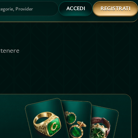
ACCEDI
REGISTRATI
egorie, Provider
ttenere