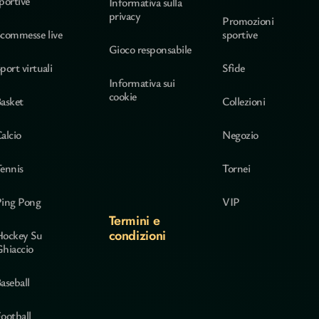
portive
Informativa sulla
privacy
Promozioni
commesse live
sportive
Gioco responsabile
port virtuali
Sfide
Informativa sui
cookie
asket
Collezioni
alcio
Negozio
ennis
Tornei
ing Pong
VIP
Termini e
condizioni
Hockey Su
hiaccio
aseball
ootball