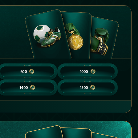
15
15
20
20
600
600
1000
1000
25
25
25
25
1400
1400
1500
1500