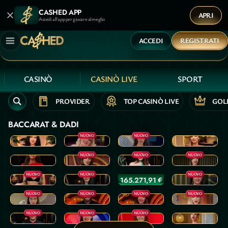
CASHED APP
APRI
Accedi all'app per giocare al meglio
ACCEDI
REGISTRATI
CASINÒ
CASINÒ LIVE
SPORT
PROVIDER
TOP CASINÒ LIVE
GOL
BACCARAT & DADI
NUOVO
NUOVO
Tao Yuan Baccarat 8
Gold Saloon Baccarat
Sexy Hall Baccarat 1
Tao Yuan Baccarat 7
NUOVO
NUOVO
NUOVO
Speed Baccarat
Gravity Sic Bo
VIP NC Baccarat
Diamond Hall Baccarat 3
NUOVO
NUOVO
NUOVO
165.271,91 €
Foxy Baccarat 01
Grand Bonus Baccarat
Football Thrill
Diamond Hall Baccarat 1
NUOVO
NUOVO
NUOVO
NUOVO
Emerald Hall Baccarat 1
Live Baccarat 1
Live Baccarat 1 NC
Sic Bo
NUOVO
NUOVO
NUOVO
VIP Baccarat
The Kickoff
Top Card
Shangrila Baccarat 5