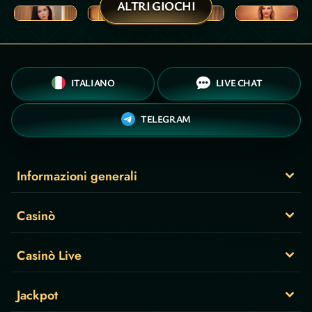
ALTRI GIOCHI
Shangrila Baccarat 6
Tao Yuan Baccarat 1
Tao Yuan Baccarat 2
Tao Yuan Baccarat 5
ITALIANO
LIVE CHAT
TELEGRAM
Informazioni generali
Casinò
Casinò Live
Jackpot