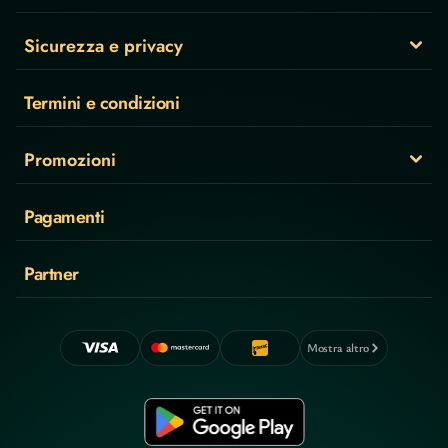
Sicurezza e privacy
Termini e condizioni
Promozioni
Pagamenti
Partner
Mostra altro