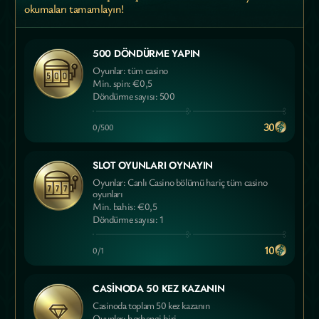
okumaları tamamlayın!
500 DÖNDÜRME YAPIN
Oyunlar: tüm casino
Min. spin: €0,5
Döndürme sayısı: 500
30
0/500
SLOT OYUNLARI OYNAYIN
Oyunlar: Canlı Casino bölümü hariç tüm casino
oyunları
Min. bahis: €0,5
Döndürme sayısı: 1
10
0/1
CASINODA 50 KEZ KAZANIN
Casinoda toplam 50 kez kazanın
Oyunlar: herhangi biri