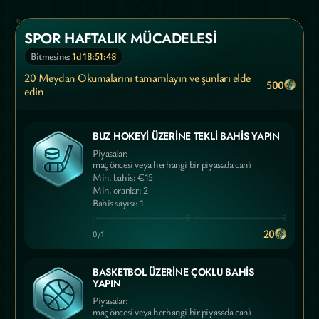
SPOR HAFTALIK MÜCADELESI
Bitmesine:
1d 18:51:48
20 Meydan Okumalarını tamamlayın ve şunları elde
500
edin
BUZ HOKEYI ÜZERINE TEKLI BAHIS YAPIN
Piyasalar:
maç öncesi veya herhangi bir piyasada canlı
Min. bahis: €15
Min. oranlar: 2
Bahis sayısı: 1
20
0/1
BASKETBOL ÜZERINE ÇOKLU BAHIS
YAPIN
Piyasalar:
maç öncesi veya herhangi bir piyasada canlı