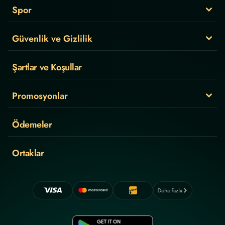
Spor
Güvenlik ve Gizlilik
Şartlar ve Koşullar
Promosyonlar
Ödemeler
Ortaklar
Daha fazla