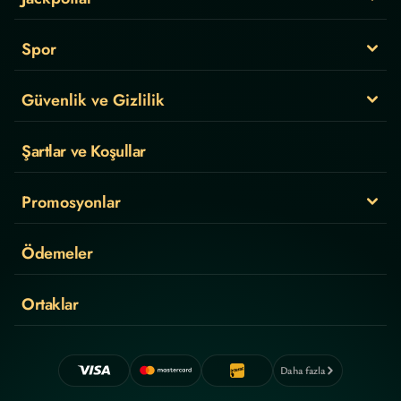
Spor
Güvenlik ve Gizlilik
Şartlar ve Koşullar
Promosyonlar
Ödemeler
Ortaklar
Daha fazla