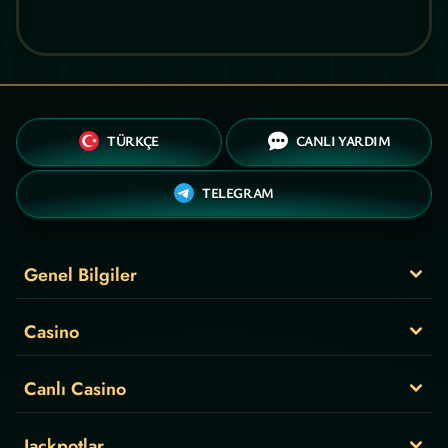
TÜRKÇE
CANLI YARDIM
TELEGRAM
Genel Bilgiler
Casino
Canlı Casino
Jackpotlar