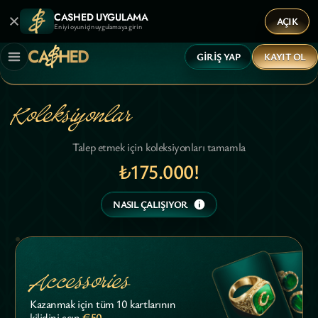
CASHED UYGULAMA
AÇIK
En iyi oyun için uygulamaya girin
GIRIŞ YAP
KAYIT OL
Koleksiyonlar
Talep etmek için koleksiyonları tamamla
₺175.000!
NASIL ÇALIŞIYOR
Accessories
Kazanmak için tüm 10 kartlarının
€50
kilidini açın