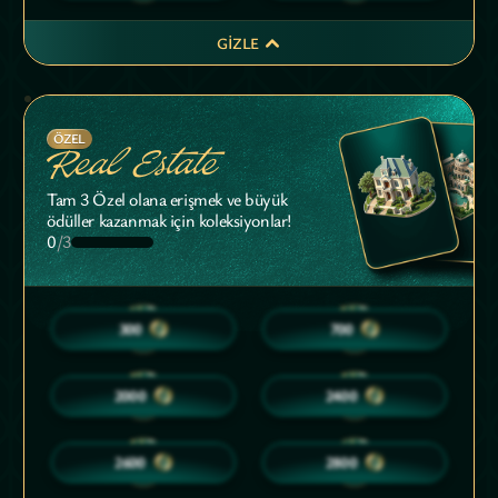
GIZLE
ÖZEL
Real Estate
Tam 3 Özel olana erişmek ve büyük
ödüller kazanmak için koleksiyonlar!
0
/3
10
20
300
700
30
35
2000
2400
35
40
2600
2800