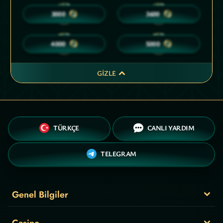
40
45
3000
3600
50
50
4000
5000
GIZLE
TÜRKÇE
CANLI YARDIM
TELEGRAM
Genel Bilgiler
Casino