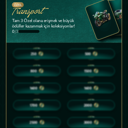
ÖZEL
Transport
Tam 3 Özel olana erişmek ve büyük
ödüller kazanmak için koleksiyonlar!
0
/3
10
15
250
500
20
25
800
1500
25
25
1600
1600
30
30
1700
2000
35
40
2500
3000