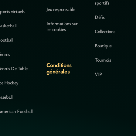
sportifs
Jeu responsable
ports virtuels
Défis
Informations sur
asketball
les cookies
Collections
ootball
Boutique
ennis
Tournois
Conditions
ennis De Table
générales
VIP
ce Hockey
aseball
merican Football