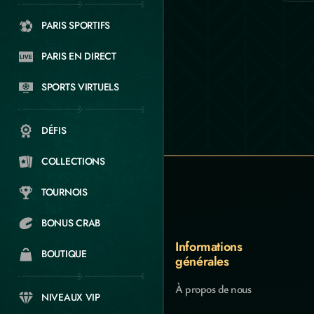
PARIS SPORTIFS
PARIS EN DIRECT
SPORTS VIRTUELS
DÉFIS
COLLECTIONS
TOURNOIS
BONUS CRAB
Informations
BOUTIQUE
générales
À propos de nous
NIVEAUX VIP