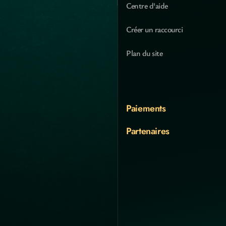
Centre d'aide
Créer un raccourci
Plan du site
Paiements
Partenaires