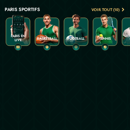
PARIS SPORTIFS
VOIR TOUT (10)
TE
PARIS EN
BASKETBALL
FOOTBALL
TENNIS
LIVE