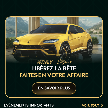
100 %
JUSQU’À
100 €
INSCRIVEZ-VOUS
URUS · Étape 1
LIBÉREZ LA BÊTE
FAITES-EN VOTRE AFFAIRE
EN SAVOIR PLUS
ÉVÉNEMENTS IMPORTANTS
VOIR TOUT