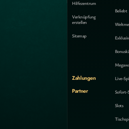
Hilfezentrum
Beliebt
Verknüpfung
erstellen
Weltmei
Sitemap
Exklusiv
Bonusk
Megaw
Zahlungen
Live-Spi
Partner
Sofort-
Slots
Tischspi