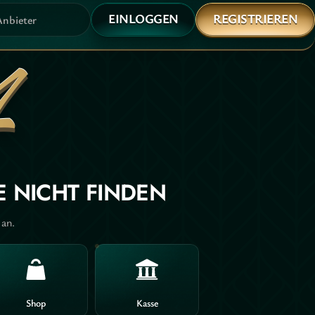
EINLOGGEN
REGISTRIEREN
Anbieter
E NICHT FINDEN
 an.
Shop
Kasse