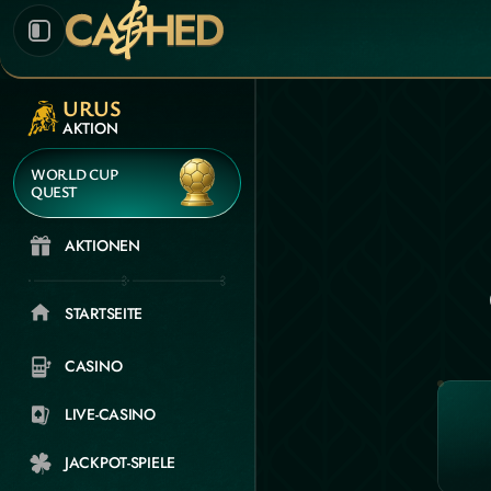
URUS
AKTION
WORLD CUP
QUEST
AKTIONEN
STARTSEITE
CASINO
LIVE-CASINO
JACKPOT-SPIELE