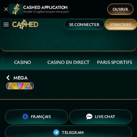
CASHED APPLICATION
OUVRIR
Accéder à l'application pour mieux jouer
SE CONNECTER
S'INSCRIRE
CASINO
CASINO EN DIRECT
PARIS SPORTIFS
MEGA
Wheel of Fortune
FRANÇAIS
LIVE CHAT
TELEGRAM