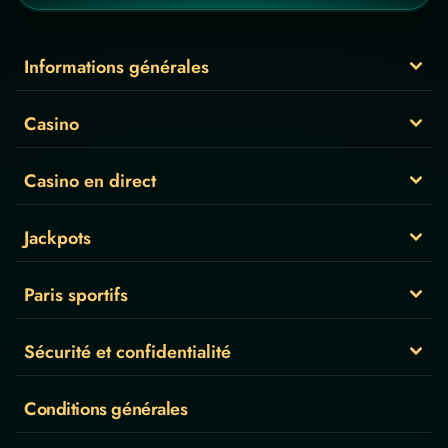
Informations générales
Casino
Casino en direct
Jackpots
Paris sportifs
Sécurité et confidentialité
Conditions générales