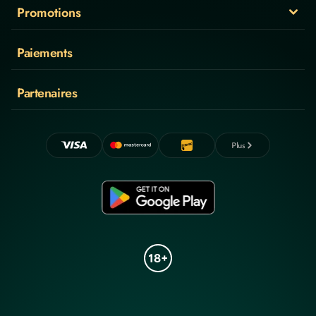
Promotions
Paiements
Partenaires
Plus