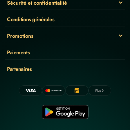
Sécurité et confidentialité
Conditions générales
Promotions
Paiements
Partenaires
Plus