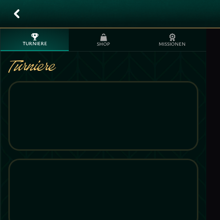
TURNIERE
SHOP
MISSIONEN
Turniere