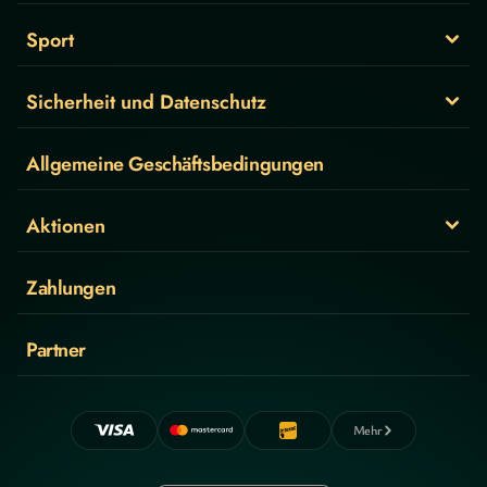
Sport
Sicherheit und Datenschutz
Allgemeine Geschäftsbedingungen
Aktionen
Zahlungen
Partner
Mehr