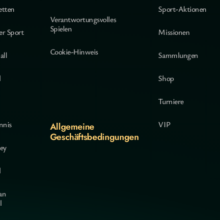
etten
Sport-Aktionen
Verantwortungsvolles
Spielen
ler Sport
Missionen
Cookie-Hinweis
all
Sammlungen
l
Shop
Turniere
nnis
VIP
Allgemeine
Geschäftsbedingungen
key
l
an
l