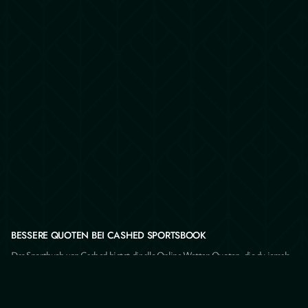
BESSERE QUOTEN BEI CASHED SPORTSBOOK
Das Sportbuch von Cashed bietet dir alle Online Wetten Quoten, die du jemals
brauchen wirst! Wenn du all die fantastischen Quoten siehst, die wir bei Cashed
für dich bereithalten, wirst du nie wieder ein anderes Sportbuch besuchen
wollen. Wette beim Online Wetten mit einem unserer unglaublichen Online
Wetten Angebote; nutze unsere Parlaying Tools, um die Wetten zu machen, die